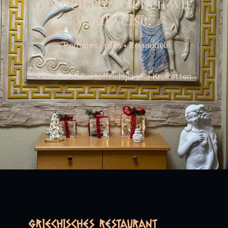
Als Beilage reichen wir
wahlweise:
• Pommes Frites • Reisnudeln
• Knoblauchkartoffelchips und Kroketten