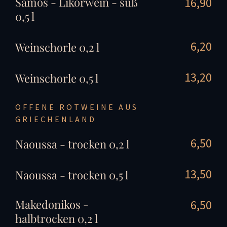
Samos - Likörwein - süß
16,90
0,5 l
6,20
Weinschorle 0,2 l
13,20
Weinschorle 0,5 l
OFFENE ROTWEINE AUS
GRIECHENLAND
6,50
Naoussa - trocken 0,2 l
13,50
Naoussa - trocken 0,5 l
Makedonikos -
6,50
halbtrocken 0,2 l