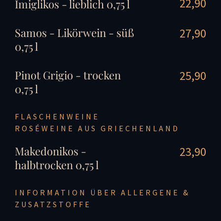
22,90
Imiglikos - lieblich 0,75 l
Samos - Likörwein - süß
27,90
0,75 l
Pinot Grigio - trocken
25,90
0,75 l
FLASCHENWEINE
ROSÉWEINE AUS GRIECHENLAND
Makedonikos -
23,90
halbtrocken 0,75 l
INFORMATION ÜBER ALLERGENE &
ZUSATZSTOFFE